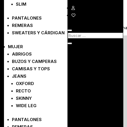
REMERAS
SLIM
No se encontraron resultados
PANTALONES
REMERAS
La página solicitada no pudo encontrarse. Trate de perfeccionar
SWEATERS Y CÁRDIGAN
POLÍTICAS
MUJER
Envío y Seguimiento
ABRIGOS
Cómo Comprar
BUZOS Y CAMPERAS
Formas de Pago
CAMISAS Y TOPS
Cambios y Devoluciones
JEANS
Preguntas Frecuentes
ATENCIÓN AL CLIENTE
OXFORD
RECTO
Tabla de talles
SKINNY
Contacto
WIDE LEG
NOSOTROS
PANTALONES
Quienes Somos
REMERAS