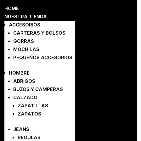
HOME
NUESTRA TIENDA
ACCESORIOS
FILTROS
CARTERAS Y BOLSOS
Buscar por nombre
GORRAS
MOCHILAS
Color
PEQUEÑOS ACCESORIOS
Remove Filter
HOMBRE
Talle
ABRIGOS
BUZOS Y CAMPERAS
Precio
CALZADO
ZAPATILLAS
Categorias
ZAPATOS
JEANS
REGULAR
FILTRAR
LIMPIAR FILTROS